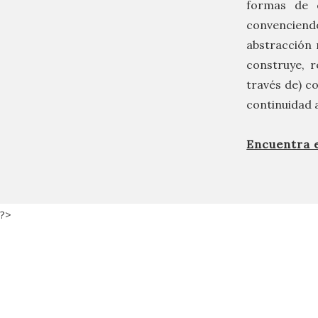
formas de c
convenciend
abstracción
construye, r
través de) c
continuidad a
Encuentra 
?>