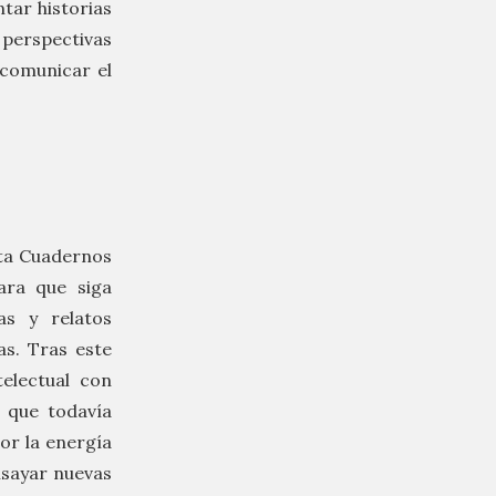
tar historias
perspectivas
 comunicar el
sta Cuadernos
ara que siga
as y relatos
s. Tras este
telectual con
 que todavía
or la energía
nsayar nuevas