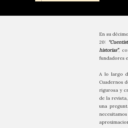
En su décimo
20:
“Cuentis
historias”
, co
fundadores e
A lo largo 
Cuadernos de
rigurosa y cr
de la revista
una pregunt
necesitamos
aproximacio