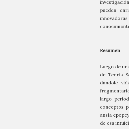
investigació
pueden enri
innovadoras 
conocimiento
Resumen
Luego de una
de Teoría S
dándole vid
fragmentari
largo period
conceptos p
ansía epopey
de esa intui