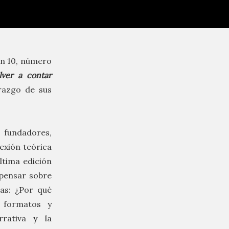
en 10, número
lver a contar
erazgo de sus
 fundadores,
exión teórica
última edición
a pensar sobre
as: ¿Por qué
s formatos y
rrativa y la