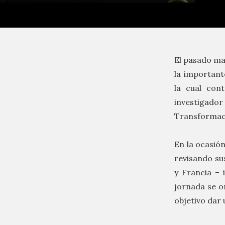
El pasado ma
la important
la cual con
investigad
Transformaci
En la ocasión
revisando sus
y Francia – 
jornada se o
objetivo dar 