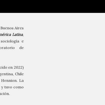
 Buenos Aires
érica Latina
,
sociología e
oratorio de
ecido en 2022)
gentina, Chile
e Hennion. La
, y tuvo como
ación.