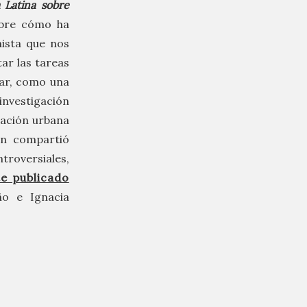
 Latina sobre
bre cómo ha
ista que nos
ar las tareas
gar, como una
nvestigación
icación urbana
én compartió
roversiales,
e publicado
ño e Ignacia