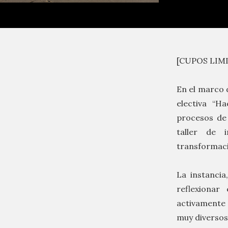
[CUPOS LIM
En el marco d
electiva “H
procesos de 
taller de 
transformaci
La instancia
reflexionar
activamente 
muy diversos