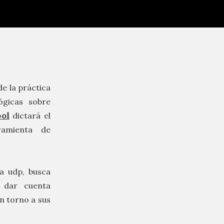
de la práctica
ógicas sobre
ool
dictará el
ramienta de
la udp, busca
a dar cuenta
n torno a sus