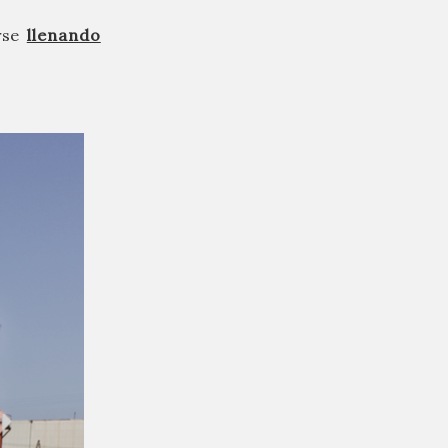
erse
llenando