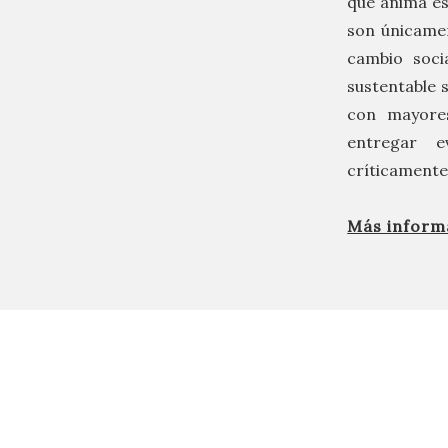
que anima es
son únicamen
cambio socia
sustentable 
con mayores 
entregar e
críticamente 
Más inform