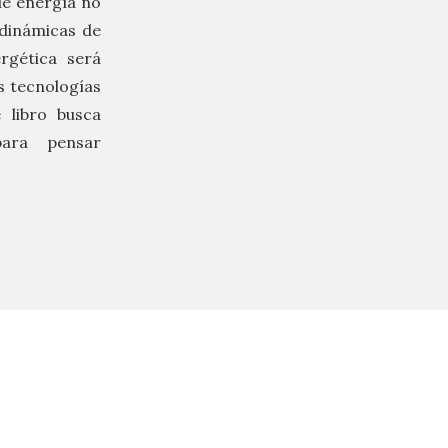
de energía no
 dinámicas de
ergética será
s tecnologías
e libro busca
para pensar