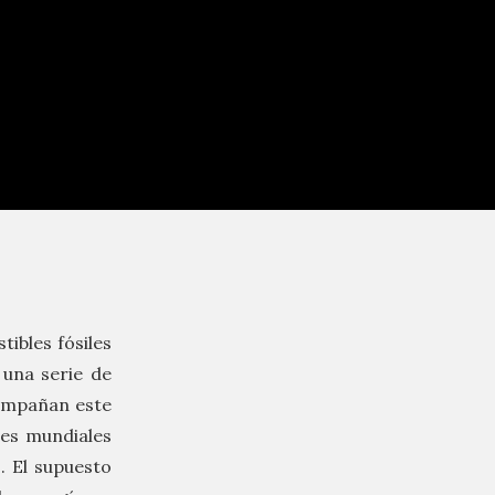
ibles fósiles
 una serie de
compañan este
res mundiales
. El supuesto