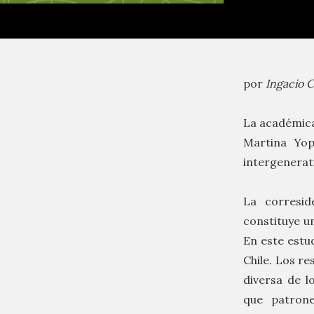
por
Ingacio C
La académica 
Martina Yopo
intergenerati
La corresid
constituye un
En este estud
Chile. Los r
diversa de l
que patrone