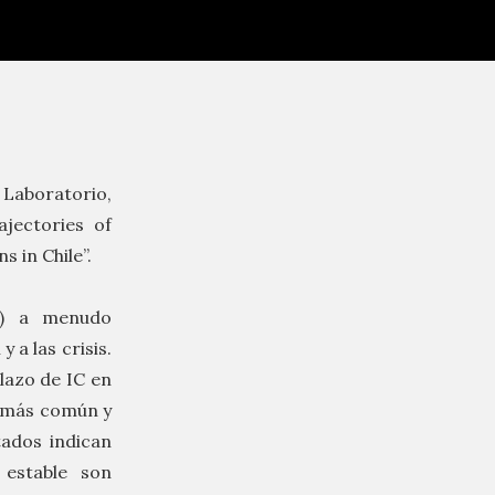
l Laboratorio,
ajectories of
 in Chile”.
és) a menudo
 a las crisis.
plazo de IC en
r más común y
tados indican
 estable son