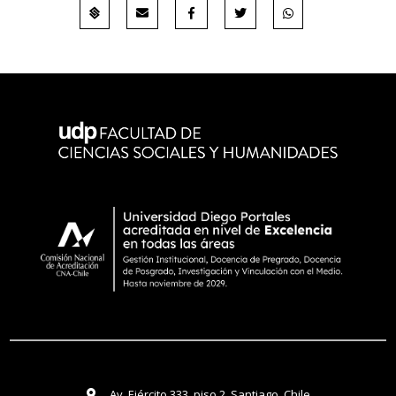
Av. Ejército 333, piso 2. Santiago, Chile