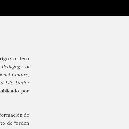
drigo Cordero
 Pedagogy of
ional Culture,
d Life Under
publicado por
a formación de
pto de “orden