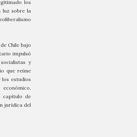
egitimado los
 luz sobre la
eoliberalismo
 de Chile bajo
tario impulsó
ocialistas y
rio que reúne
y los estudios
o económico,
l capítulo de
n jurídica del