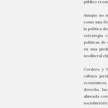
público econ
Aunque no me
como una fór
la política d
estrategia c
políticas de
en una piedr
neoliberal ch
Cordero y V
cultura jur
económicos, 
derecho, las
alineada con
sociohistóric