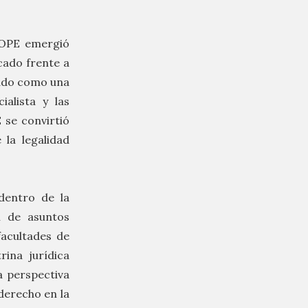
l OPE emergió
cado frente a
eñado como una
ialista y las
 se convirtió
 la legalidad
dentro de la
n de asuntos
facultades de
rina jurídica
a perspectiva
 derecho en la