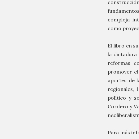
construcción
fundamentos 
compleja int
como proyect
El libro en s
la dictadura
reformas co
promover el 
aportes de la
regionales,
político y s
Cordero y Val
neoliberalism
Para más inf