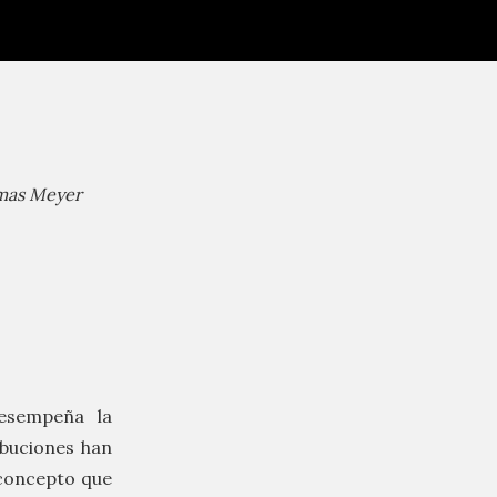
mas Meyer
esempeña la
ibuciones han
 concepto que