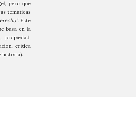
el, pero que
eas temáticas
derecho”
. Este
se basa en la
, propiedad,
ción, crítica
 historia).