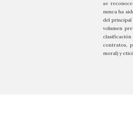
se reconoce
nunca ha sid
del principa
volumen pret
clasificaci
contratos, p
moral) y etic