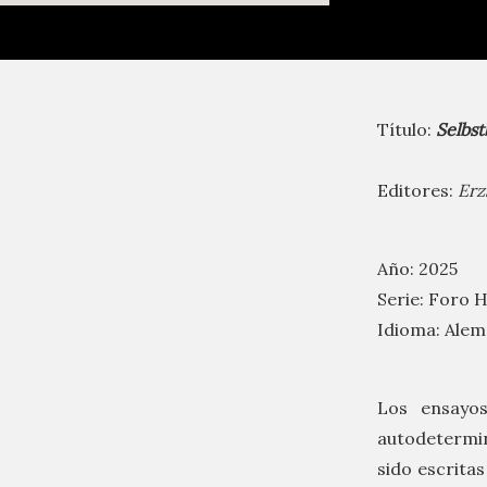
Título:
Selbs
Editores:
Erz
Año: 2025
Serie: Foro H
Idioma: Ale
Los ensayo
autodetermin
sido escrita