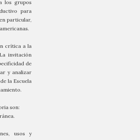
a los grupos
ductivo para
en particular,
oamericanas.
 crítica a la
a invitación
ecificidad de
ar y analizar
de la Escuela
nsamiento.
oria son:
oránea.
ones, usos y