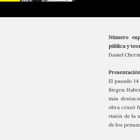
Número esp
pública y teo
Daniel Cherni
Presentació
El pasado 14
Jürgen Haber
más destaca
obra cruzó f
visión de la 
de los pensa