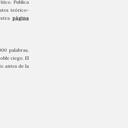
ítico. Publica
ates teórico-
estra
página
000 palabras,
ble ciego. El
o antes de la