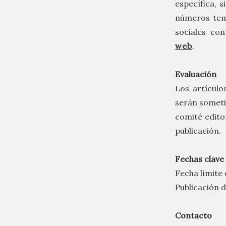
específica, s
números temá
sociales co
web
.
Evaluación
Los artículo
serán someti
comité edito
publicación.
Fechas clave
Fecha límite
Publicación 
Contacto