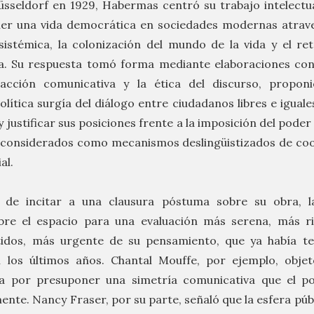
sseldorf en 1929, Habermas centró su trabajo intelectu
er una vida democrática en sociedades modernas atrave
istémica, la colonización del mundo de la vida y el re
ca. Su respuesta tomó forma mediante elaboraciones con
acción comunicativa y la ética del discurso, propon
olítica surgía del diálogo entre ciudadanos libres e igual
 justificar sus posiciones frente a la imposición del pode
 considerados como mecanismos deslingüistizados de co
al.
o de incitar a una clausura póstuma sobre su obra, 
re el espacio para una evaluación más serena, más ri
idos, más urgente de su pensamiento, que ya había ten
n los últimos años. Chantal Mouffe, por ejemplo, objet
a por presuponer una simetría comunicativa que el p
ente. Nancy Fraser, por su parte, señaló que la esfera púb