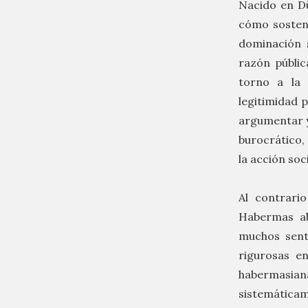
Nacido en Dü
cómo sosten
dominación s
razón públi
torno a la 
legitimidad p
argumentar y
burocrático,
la acción soci
Al contrari
Habermas ab
muchos sent
rigurosas e
habermasian
sistemáticam