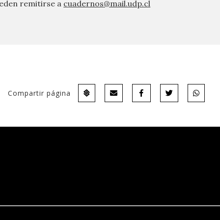
eden remitirse a
cuadernos@mail.udp.cl
Compartir página