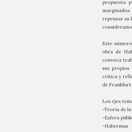
propuesta p
marginados.
repensar su l
consideramos
Este númer
obra de Hab
convoca trab
sus propios 
crítica y re
de Frankfurt 
Los ejes tem
-Teoría de l
-Esfera públi
-Habermas y