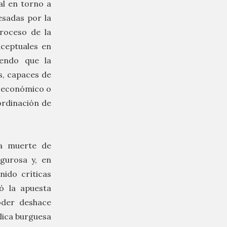
al en torno a
sadas por la
troceso de la
ceptuales en
iendo que la
es, capaces de
r económico o
ordinación de
la muerte de
gurosa y, en
ido críticas
ó la apuesta
oder deshace
lica burguesa