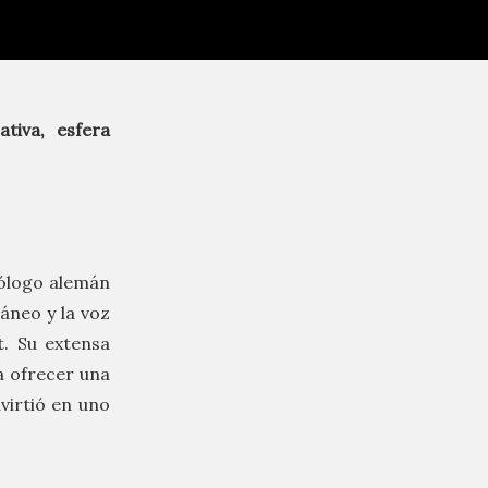
iva, esfera
iólogo alemán
áneo y la voz
. Su extensa
a ofrecer una
nvirtió en uno