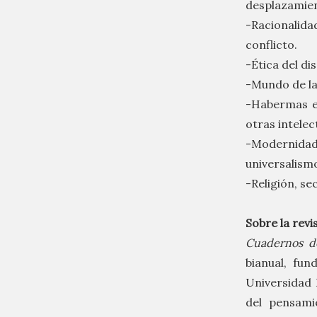
desplazamie
-Racionalida
conflicto.
-Ética del di
-Mundo de la
-Habermas en
otras intelec
-Modernidad
universalism
-Religión, se
Sobre la revi
Cuadernos de
bianual, fu
Universidad 
del pensami