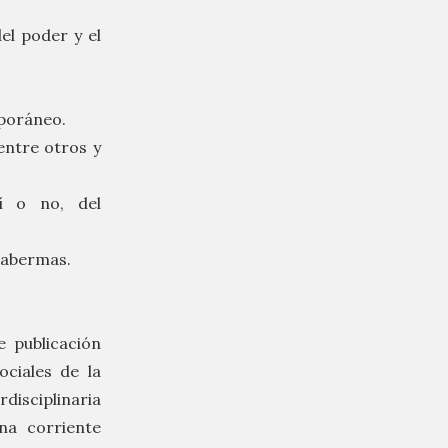
el poder y el
mporáneo.
entre otros y
sí o no, del
 Habermas.
 publicación
ciales de la
disciplinaria
na corriente