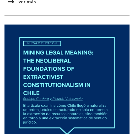
con la precariedad habitacional en un contexto de
ver más
crisis climática. Basado en un estudio etnográfico
de doce meses, el artículo analiza cómo la demanda
de acceso a servicios básicos como agua potable y
electricidad se convierte en una práctica de
ciudadanía anclada en una reivindicación mayor por
justicia climática, demostrando que los fenómenos
derivados de la crisis climática se vuelven
catalizadores de demandas políticas para las
comunidades migrantes. Lee el artículo completo
aquí