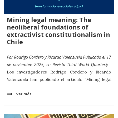
Mining legal meaning: The
neoliberal foundations of
extractivist constitutionalism in
Chile
Por
Rodrigo Cordero
y
Ricardo Valenzuela
Publicado el 17
de noviembre 2025, en
Revista Third World Quarterly
Los investigadores Rodrigo Cordero y Ricardo
Valenzuela han publicado el artículo “Mining legal
meaning: The neoliberal foundations of extractivist
constitutionalism in Chile” en la revista Third World
ver más
Quarterly. Este trabajo forma parte de una
colaboración sostenida entre ambos autores en
torno al estudio de las culturas jurídicas