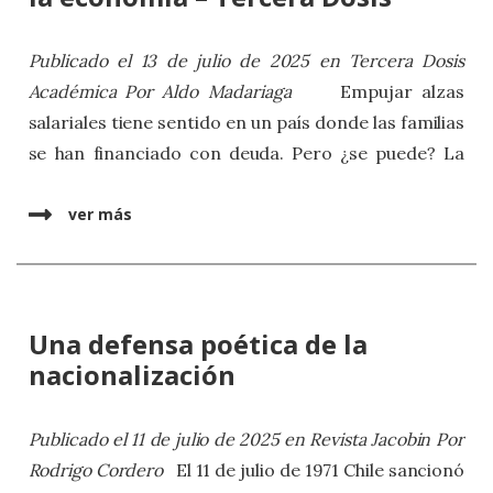
examina la desconcertante experiencia del fallido
proceso constituyente chileno y las historias que
Publicado el 13 de julio de 2025 en Tercera Dosis
circularon sobre su valor y propósito democráticos.
Académica
Por
Aldo Madariaga
Empujar alzas
A partir de este caso, invita a reconsiderar la
salariales tiene sentido en un país donde las familias
democracia como un logro narrativo cuya vitalidad
se han financiado con deuda. Pero ¿se puede? La
depende de nuestra capacidad para contar,
columna sugiere que el éxito de la propuesta de la
escuchar y confrontar diversas historias. El fracaso
candidata de la izquierda requiere sindicatos
ver más
del proyecto constitucional de Chile subraya un
fuertes y criteriosos y un plan complementario de
desafío más amplio: cuestionar las narrativas que
inversión y fomento a las exportaciones no
amenazan la existencia de la democracia, pero
tradicionales.
también hacer espacio para aquellas que pueden
Una defensa poética de la
Artículo completo aquí
reparar el tejido dañado de nuestros mundos
nacionalización
sociales compartidos.
Publicado el 11 de julio de 2025 en Revista Jacobin
Por
Rodrigo Cordero
El 11 de julio de 1971 Chile sancionó