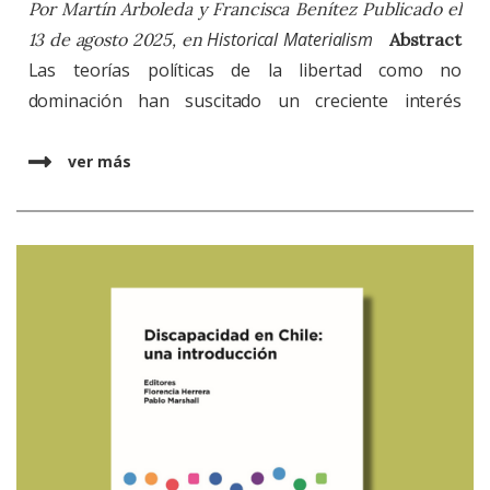
Por
Martín Arboleda
y
Francisca Benítez
Publicado el
que describe cómo la matriz neoliberal no solo
Historical Materialism
13 de agosto 2025, en
Abstract
ordena la economía, sino que explota el propio
Las teorías políticas de la libertad como no
lenguaje jurídico para fijar un horizonte normativo
dominación han suscitado un creciente interés
donde el mercado aparece como principio natural y
académico en los últimos años. Sin embargo, los
límite estructural de la imaginación democrática.
enfoques existentes aún no incorporan una
ver más
Mining legal meaning: de la explotación minera a la
evaluación más específica de las formas en que la
explotación del sentido jurídico:
Este enfoque
dominación económica se reproduce tanto a nivel
desplaza la mirada desde la mera explotación
sistémico como internacional. Este artículo analiza las
material hacia las operaciones hermenéuticas que
formas específicas de falta de libertad que resultan
sostienen el modelo chileno: prácticas jurídicas que
de la naturaleza del poder económico capitalista en la
propietarizan derechos estratégicos, doctrinas que
división internacional del trabajo. Para ello, se analiza
transforman libertades económicas en fronteras
la serie de
Folletos de Educación Popular
(
CEP,
por sus
constitucionales y una pedagogía jurídica que
siglas en español) de Marta Harnecker y Gabriela
convierte la legalidad neoliberal en sentido común
Uribe, publicados en el contexto del experimento
profesional. Al conceptualizar estos procesos como
revolucionario chileno con el socialismo democrático
formas de extracción interpretativa, el artículo