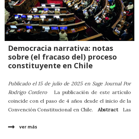
incertidumbre son algunos de los sentimientos que
aquejan a los más de 600 habitantes de uno de los
muchos campamentos que existen a lo largo de
todo el país. En medio de los cerros y de la
constante preocupación por ser desalojados,
construyen, sin embargo, la posibilidad de un futuro
Democracia narrativa: notas
distinto con sus propias manos.
sobre (el fracaso del) proceso
constituyente en Chile
Publicado el 15 de julio de 2025 en Sage Journal
Por
Rodrigo Cordero
La publicación de este artículo
coincide con el paso de 4 años desde el inicio de la
Convención Constitucional en Chile.
Abstract
Las
democracias actuales se enfrentan a una creciente
polarización política en torno a los principios y
ver más
valores que deberían estructurar la vida social. En